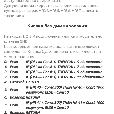
доступны только с версии 3.31.
Для увеличения скорости включения светильника
нужно в регистрах HR34, HR35, HR36, HR37 записать
значение 0.
Кнопка без диммирования
На входы 1, 2, 3, 4 подключены кнопки относительно
клеммы GND.
Кратковременное нажатие включает и выключает
светильник. Кнопка будет включать и выключать в
момент нажатия.
0:
Если
IF (DI 1 == Const 1) THEN CALL 5 однократно
1:
Если
IF (DI 2 == Const 1) THEN CALL 7 однократно
2:
Если
IF (DI 3 == Const 1) THEN CALL 9 однократно
3:
Если
IF (DI 4 == Const 1) THEN CALL 11 однократно
4:
Переход
GOTO 0
IF (HR 40 < Const 300) THEN HR 40 = Const 1000
5:
Если
регулярно ELSE = Const 0
6:
Возврат
RETURN
IF (HR 41 < Const 300) THEN HR 41 = Const 1000
7:
Если
регулярно ELSE = Const 0
8:
Возврат
RETURN