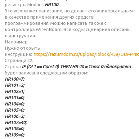
регистры Modbus
HR100
...
Это усложняет написание, но делает его универсальным
в качестве применения других средств
программирования. Можно написать так же с
контроллера WirenBoard. Все коды сценариев описаны
в инструкции.
Например.
Нужно открыть
инструкцию
https://razumdom.ru/upload/iblock/45e/DDM44R
Страница 22.
Строка
IF (DI 1 == Const 0) THEN HR 40 = Const 0 однократно
будет записана следующим образом:
HR100=7;
HR101=2;
HR102=1;
HR103=0;
HR104=0;
HR105=0;
HR106=3;
HR107=40;
HR108=0;
HR109=0;