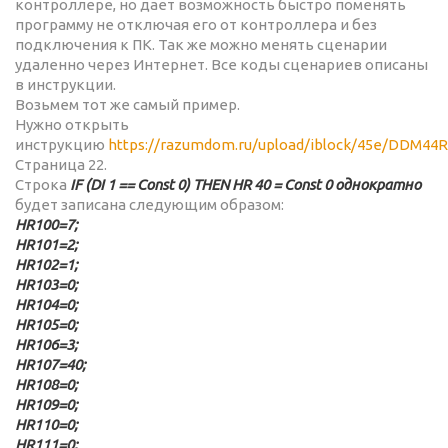
контроллере, но дает возможность быстро поменять
программу не отключая его от контроллера и без
подключения к ПК. Так же можно менять сценарии
удаленно через Интернет. Все коды сценариев описаны
в инструкции.
Возьмем тот же самый пример.
Нужно открыть
инструкцию
https://razumdom.ru/upload/iblock/45e/DDM44R
Страница 22.
Строка
IF (DI 1 == Const 0) THEN HR 40 = Const 0 однократно
будет записана следующим образом:
HR100=7;
HR101=2;
HR102=1;
HR103=0;
HR104=0;
HR105=0;
HR106=3;
HR107=40;
HR108=0;
HR109=0;
HR110=0;
HR111=0;