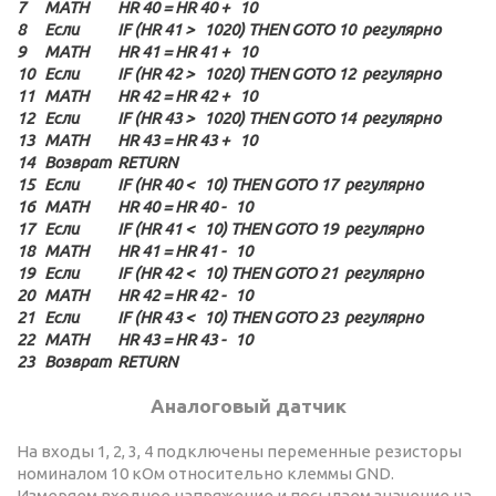
7
MATH
HR 40 = HR 40 + 10
8
Если
IF (HR 41 > 1020) THEN GOTO 10 регулярно
9
MATH
HR 41 = HR 41 + 10
10
Если
IF (HR 42 > 1020) THEN GOTO 12 регулярно
11
MATH
HR 42 = HR 42 + 10
12
Если
IF (HR 43 > 1020) THEN GOTO 14 регулярно
13
MATH
HR 43 = HR 43 + 10
14
Возврат
RETURN
15
Если
IF (HR 40 < 10) THEN GOTO 17 регулярно
16
MATH
HR 40 = HR 40 - 10
17
Если
IF (HR 41 < 10) THEN GOTO 19 регулярно
18
MATH
HR 41 = HR 41 - 10
19
Если
IF (HR 42 < 10) THEN GOTO 21 регулярно
20
MATH
HR 42 = HR 42 - 10
21
Если
IF (HR 43 < 10) THEN GOTO 23 регулярно
22
MATH
HR 43 = HR 43 - 10
23
Возврат
RETURN
Аналоговый датчик
На входы 1, 2, 3, 4 подключены переменные резисторы
номиналом 10 кОм относительно клеммы GND.
Измеряем входное напряжение и посылаем значение на