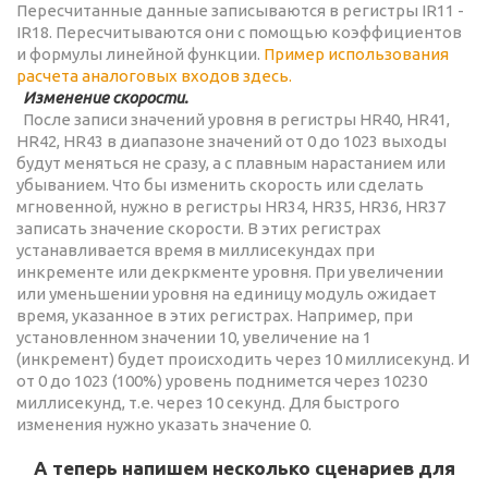
Пересчитанные данные записываются в регистры IR11 -
IR18. Пересчитываются они с помощью коэффициентов
и формулы линейной функции.
Пример использования
расчета аналоговых входов здесь.
Изменение скорости.
После записи значений уровня в регистры HR40, HR41,
HR42, HR43 в диапазоне значений от 0 до 1023 выходы
будут меняться не сразу, а с плавным нарастанием или
убыванием. Что бы изменить скорость или сделать
мгновенной, нужно в регистры HR34, HR35, HR36, HR37
записать значение скорости. В этих регистрах
устанавливается время в миллисекундах при
инкременте или декркменте уровня. При увеличении
или уменьшении уровня на единицу модуль ожидает
время, указанное в этих регистрах. Например, при
установленном значении 10, увеличение на 1
(инкремент) будет происходить через 10 миллисекунд. И
от 0 до 1023 (100%) уровень поднимется через 10230
миллисекунд, т.е. через 10 секунд. Для быстрого
изменения нужно указать значение 0.
А теперь напишем несколько сценариев для