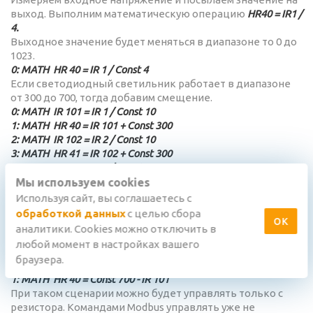
выход. Выполним математическую операцию
HR40 = IR1 /
4.
Выходное значение будет меняться в диапазоне то 0 до
1023.
0:
MATH
HR 40 = IR 1 / Const 4
Если светодиодный светильник работает в диапазоне
от 300 до 700, тогда добавим смещение.
0:
MATH
IR 101 = IR 1 / Const 10
1:
MATH
HR 40 = IR 101 + Const 300
2:
MATH
IR 102 = IR 2 / Const 10
3:
MATH
HR 41 = IR 102 + Const 300
4:
MATH
IR 103 = IR 3 / Const 10
5:
MATH
HR 42 = IR 103 + Const 300
Мы используем cookies
6:
MATH
IR 104 = IR 4 / Const 10
Используя сайт, вы соглашаетесь с
7:
MATH
HR 43 = IR 104 + Const 300
обработкой данных
с целью сбора
ОК
аналитики. Cookies можно отключить в
Что бы развернуть резистор в обратную сторону нужно
любой момент в настройках вашего
сделать вычитание
браузера.
0:
MATH
IR 101 = IR 1 / Const 10
1:
MATH
HR 40 = Const 700 - IR 101
При таком сценарии можно будет управлять только с
резистора. Командами Modbus управлять уже не