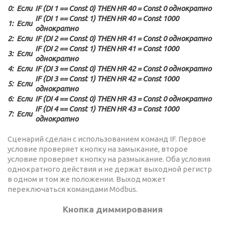
0:
Если
IF (DI 1 == Const 0) THEN HR 40 = Const 0 однократно
IF (DI 1 == Const 1) THEN HR 40 = Const 1000
1:
Если
однократно
2:
Если
IF (DI 2 == Const 0) THEN HR 41 = Const 0 однократно
IF (DI 2 == Const 1) THEN HR 41 = Const 1000
3:
Если
однократно
4:
Если
IF (DI 3 == Const 0) THEN HR 42 = Const 0 однократно
IF (DI 3 == Const 1) THEN HR 42 = Const 1000
5:
Если
однократно
6:
Если
IF (DI 4 == Const 0) THEN HR 43 = Const 0 однократно
IF (DI 4 == Const 1) THEN HR 43 = Const 1000
7:
Если
однократно
Сценарий сделан с использованием команд IF. Первое
условие проверяет кнопку на замыкание, второе
условие проверяет кнопку на размыкание. Оба условия
однократного действия и не держат выходной регистр
в одном и том же положении. Выход может
переключаться командами Modbus.
Кнопка диммирования