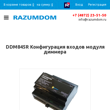
В корзине товаров:
0
на сумму:
0
Вход
Регистрация
+7 (4872) 23-51-50
info@razumdom.ru
DDM845R Конфигурация входов модуля
диммера