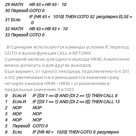
29
MATH
HR 43 = HR 43 - 10
30
Переход
GOTO 0
IF (HR 43 < 1010) THEN GOTO 32 регулярно ELSE =
31
Если
0
32
MATH
HR 43 = HR 43 + 10
33
Переход
GOTO 0
В Сценарии используются команды условия IF, переход
GOTO и вызов функции CALL и RETURN.
Сценарий написан для одного выхода HR40. Аналогично
можно дописать и для других выходов.
Еще вариант, от одного энкодера, подключенного к DI1
и DI2 увеличиваются и уменьшаются значения сразу
четырех каналов HR40 - HR43 с ограничением в
предельных значениях 0 и 1023.
0
Если И
IF ((DI 1 == 0) AND (DI 2 == 1)) THEN CALL 6
1
Если И
IF ((DI 1 == 1) AND (DI 2 == 0)) THEN CALL 15
2
NOP
NOP
3
NOP
NOP
4
NOP
NOP
5
Переход
GOTO 0
6
Если
IF (HR 40 > 1020) THEN GOTO 8 регулярно