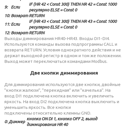
IF (HR 42 < Const 300) THEN HR 42 = Const 1000
9:
Если
регулярно ELSE = Const 0
10:
Возврат
RETURN
IF (HR 43 < Const 300) THEN HR 43 = Const 1000
11:
Если
регулярно ELSE = Const 0
12:
Возврат
RETURN
Выходы диммирования HR40-HR43. Входы DI1-DI4.
Используются команды вызова подпрограммы CALL и
возврата RETURN. Условия однократного действия и не
держат выходной регистр в одном и том же положении.
Выход может переключаться командами Modbus.
Две кнопки диммирования
Для диммирования используются две кнопки, двойные
"кнопки жалюзи", "перекидная" или "качелька". На
вход DI1 подключена кнопка включить и увеличить
яркость. На вход DI2 подключена кнопка выключить и
уменьшить яркость. Все кнопки
подключены относительно клеммы GND.
кнопка ON DI 1, кнопка OFF 2, выход
0:
Диммер
диммирования HR 40