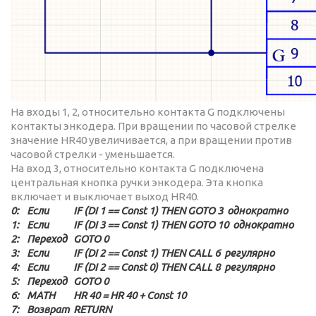
На входы 1, 2, относительно контакта G подключены
контакты энкодера. При вращении по часовой стрелке
значение HR40 увеличивается, а при вращении против
часовой стрелки - уменьшается.
На вход 3, относительно контакта G подключена
центральная кнопка ручки энкодера. Эта кнопка
включает и выключает выход HR40.
0:
Если
IF (DI 1 == Const 1) THEN GOTO 3 однократно
1:
Если
IF (DI 3 == Const 1) THEN GOTO 10 однократно
2:
Переход
GOTO 0
3:
Если
IF (DI 2 == Const 1) THEN CALL 6 регулярно
4:
Если
IF (DI 2 == Const 0) THEN CALL 8 регулярно
5:
Переход
GOTO 0
6:
MATH
HR 40 = HR 40 + Const 10
7:
Возврат
RETURN