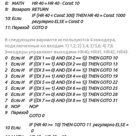
8:
MATH
HR 40 = HR 40 - Const 10
9:
Возврат
RETURN
IF (HR 40 < Const 300) THEN HR 40 = Const 1000
10:
Если
регулярно ELSE = Const 0
11:
Переход
GOTO 0
В следующем варианте используются 4 энкодера,
подключенные ко входам: 1) 1,2; 2) 3,4; 3) 5,6; 4) 7,8.
Энкодеры управляют выходами HR40, HR41, HR42, HR43.
0
Если И
IF ((DI 1 == 0) AND (DI 2 == 1)) THEN GOTO 10
1
Если И
IF ((DI 1 == 1) AND (DI 2 == 0)) THEN GOTO 13
2
Если И
IF ((DI 3 == 0) AND (DI 4 == 1)) THEN GOTO 16
3
Если И
IF ((DI 3 == 1) AND (DI 4 == 0)) THEN GOTO 19
4
Если И
IF ((DI 5 == 0) AND (DI 6 == 1)) THEN GOTO 22
5
Если И
IF ((DI 5 == 1) AND (DI 6 == 0)) THEN GOTO 25
6
Если И
IF ((DI 7 == 0) AND (DI 8 == 1)) THEN GOTO 28
7
Если И
IF ((DI 7 == 0) AND (DI 8 == 1)) THEN GOTO 31
8
NOP
NOP
9
Переход
GOTO 0
IF (HR 40 >= 10) THEN GOTO 11 регулярно ELSE =
10
Если
0