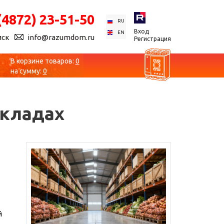
(4872) 23-51-50
RU
Вход
EN
иск
info@razumdom.ru
Регистрация
В корзине товаров:
0
на сумму:
0
складах
й