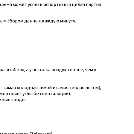
время может успеть испортиться целая партия
ным сбором данных каждую минуту.
 штабеля, а у потолка воздух теплее, чем у
самая холодная зимой и самая тёплая летом),
(«мертвые» углы без вентиляции).
ужные зонды.
 мессенджер (Telegram).