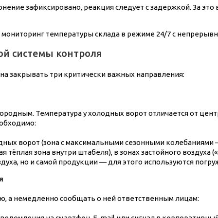
нение зафиксировано, реакция следует с задержкой. За это 
 мониторинг температуры склада в режиме 24/7 с непрерыв
ой системы контроля
на закрывать три критически важных направления:
родным. Температура у холодных ворот отличается от центра
еобходимо:
дных ворот (зона с максимальными сезонными колебаниями — 
ая тёплая зона внутри штабеля), в зонах застойного воздуха 
духа, но и самой продукции — для этого используются погр
я
ю, а немедленно сообщать о ней ответственным лицам:
ведомления на смартфон, E-mail или сигнал в корпоративный