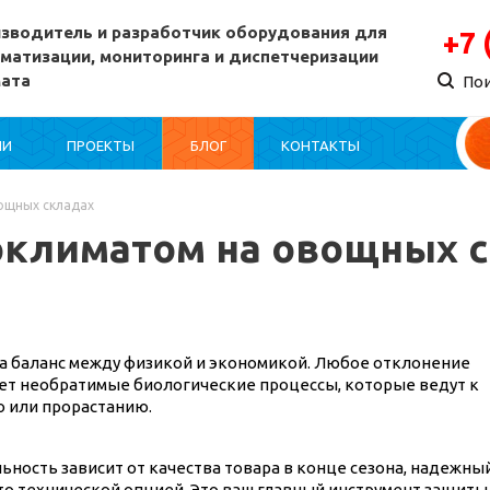
зводитель и разработчик оборудования для
+7 
матизации, мониторинга и диспетчеризации
мата
По
ИИ
ПРОЕКТЫ
БЛОГ
КОНТАКТЫ
ощных складах
оклиматом на овощных 
да баланс между физикой и экономикой. Любое отклонение
ет необратимые биологические процессы, которые ведут к
ю или прорастанию.
ьность зависит от качества товара в конце сезона, надежны
о технической опцией. Это ваш главный инструмент защиты