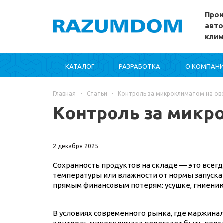
Прои
авто
кли
КАТАЛОГ
РАЗРАБОТКА
О КОМПАН
Главная
-
Статьи
-
Контроль за микроклиматом на ов
Контроль за микр
2 декабря 2025
Сохранность продуктов на складе — это всег
температуры или влажности от нормы запуска
прямым финансовым потерям: усушке, гниени
В условиях современного рынка, где маржинал
контроль микроклимата перестает быть прост