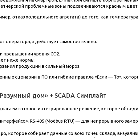
петчерской проблемные зоны подсвечиваются красным цвето
имер, отказ холодильного агрегата) до того, как температур
от оператора, а действует самостоятельно:
и превышении уровня CO2.
ает ниже нормы.
рзания продукции в сильный мороз.
ленные сценарии в ПО или гибкие правила «Если — То», кот
«Разумный дом» + SCADA Симплайт
длагаем готовое интегрированное решение, которое объеди
нтерфейсом RS-485 (Modbus RTU) — для непрерывного замера
о, которое собирает данные со всех точек склада, визуализ