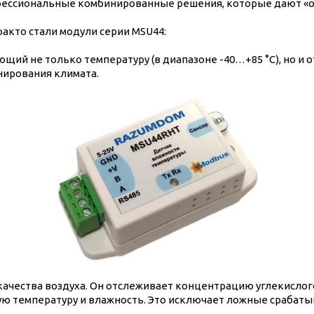
ессиональные комбинированные решения, которые дают «о
акто стали модули серии MSU44:
ий не только температуру (в диапазоне -40…+85 °C), но и 
ирования климата.
чества воздуха. Он отслеживает концентрацию углекислого 
ую температуру и влажность. Это исключает ложные срабаты