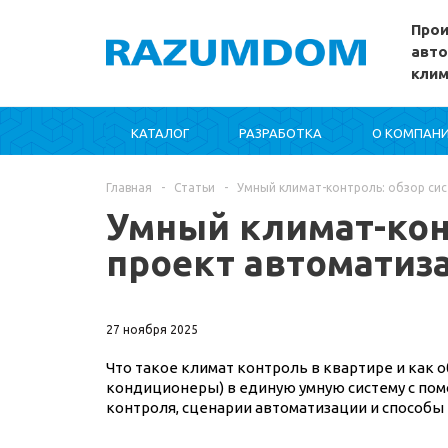
Прои
авто
кли
КАТАЛОГ
РАЗРАБОТКА
О КОМПАН
Главная
-
Статьи
-
Умный климат-контроль: обзор си
Умный климат-конт
проект автоматиз
27 ноября 2025
Что такое климат контроль в квартире и как
кондиционеры) в единую умную систему с по
контроля, сценарии автоматизации и способ