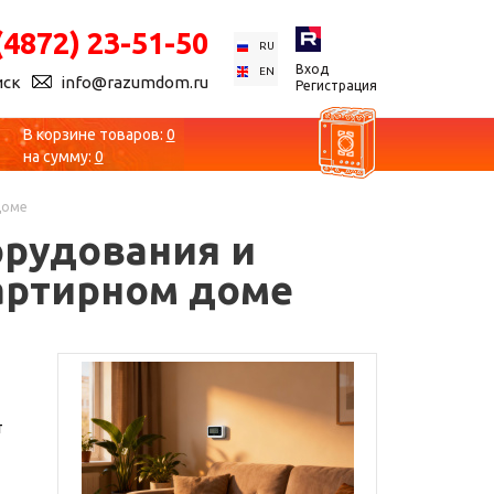
(4872) 23-51-50
RU
Вход
EN
иск
info@razumdom.ru
Регистрация
В корзине товаров:
0
на сумму:
0
доме
орудования и
артирном доме
т