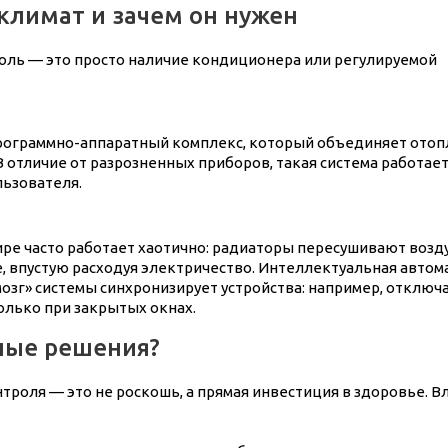
климат и зачем он нужен
оль — это просто наличие кондиционера или регулируемой
рограммно-аппаратный комплекс, который объединяет отоп
 отличие от разрозненных приборов, такая система работае
льзователя.
ре часто работает хаотично: радиаторы пересушивают возду
впустую расходуя электричество. Интеллектуальная автома
озг» системы синхронизирует устройства: например, отклю
олько при закрытых окнах.
ные решения?
троля — это не роскошь, а прямая инвестиция в здоровье. В