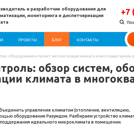
зводитель и разработчик оборудования для
+7 
матизации, мониторинга и диспетчеризации
мата
По
ИИ
ПРОЕКТЫ
БЛОГ
КОНТАКТЫ
стем, оборудования и проект автоматизации климата в многоквартирном 
роль: обзор систем, об
ации климата в многокв
 объединить управление климатом (отопление, вентиляцию,
мощью оборудования Разумдом. Разбираем устройство клима
ы поддержания идеального микроклимата в помещении.