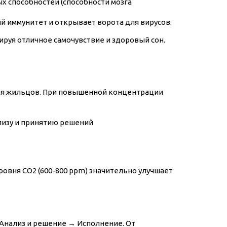
х способностей (способности мозга
й иммунитет и открывает ворота для вирусов.
ируя отличное самочувствие и здоровый сон.
вья жильцов. При повышенной концентрации
лизу и принятию решений
овня CO2 (600-800 ppm) значительно улучшает
 Анализ и решение → Исполнение. От