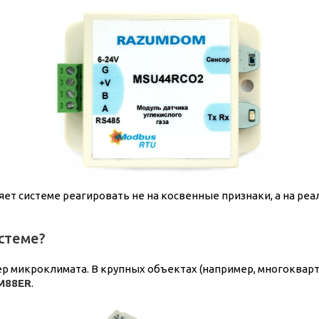
яет системе реагировать не на косвенные признаки, а на ре
стеме?
р микроклимата. В крупных объектах (например, многоквар
M88ER
.