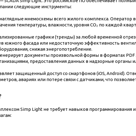
 SCADA Simp Light. Это российское ПО обеспечивает полный
мпании следующие инструменты:
наглядные мнемосхемы всего жилого комплекса. Оператор ви
чения температуры, влажности, уровня CO₂ по каждой квар
тализированные графики (тренды) за любой временной отре
ев южного фасада или недостаточную эффективность вентиля
борудования, снижая энергопотребление.
енерирует документы произвольной формы в форматах PDF л
ганизациями, предоставления данных в надзорные органы и
вляет защищенный доступ со смартфонов (iOS, Android). От
етров, авариях или потере связи с датчиками, что позволя
?
плексом Simp Light не требует навыков программирования 
агам: