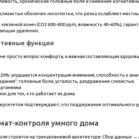
ивость, хронические головные боли и снижение когнитивны
лизистых оболочек носоглотки, что резко ослабляет местны
еленой зоне» (CO2 600–800 ppm, влажность 40–60%), гарант
тающих удаленно.
нитивные функции
о не просто вопрос комфорта, а важная составляющая здоро
20%: ухудшается концентрация внимания, способность к ана
дания": головные боли, усталость, раздражение слизистых
организма
о для тех, кто работает из дома
ерситетов подтверждают, что поддержание оптимального ур
имат-контроля умного дома
ля строится на трехуровневой архитектуре: Сбор данных →