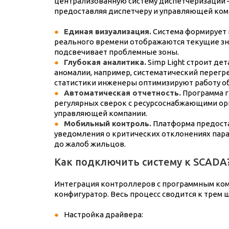
централизованную систему диспетчеризации —
предоставляя диспетчеру и управляющей ко
Единая визуализация.
Система формирует 
реального времени отображаются текущие зна
подсвечивает проблемные зоны.
Глубокая аналитика.
Simp Light строит де
аномалии, например, систематический перегр
статистики инженеры оптимизируют работу о
Автоматическая отчетность.
Программа г
регулярных сверок с ресурсоснабжающими ор
управляющей компании.
Мобильный контроль.
Платформа предоста
уведомления о критических отклонениях парам
до жалоб жильцов.
Как подключить систему к SCADA
Интеграция контроллеров с программным ком
конфигуратор. Весь процесс сводится к трем ш
Настройка драйвера: