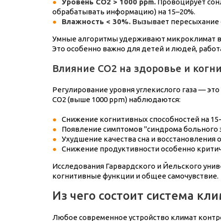
Уровень CO2 > 1000 ppm.
Провоцирует сонл
обрабатывать информацию) на 15–20%.
Влажность < 30%.
Вызывает пересыхание с
Умные алгоритмы удерживают микроклимат в «з
Это особенно важно для детей и людей, рабо
Влияние CO2 на здоровье и ког
Регулирование уровня углекислого газа — эт
CO2 (выше 1000 ppm) наблюдаются:
Снижение когнитивных способностей на 15-
Появление симптомов "синдрома больного з
Ухудшение качества сна и восстановления 
Снижение продуктивности особенно критичн
Исследования Гарвардского и Йельского унив
когнитивные функции и общее самочувствие.
Из чего состоит система кл
Любое современное устройство климат контро