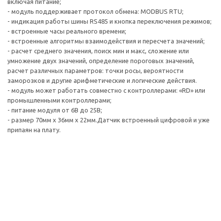
включая питание;
- модуль поддерживает протокол обмена: MODBUS RTU;
- индикация работы шины RS485 и кнопка переключения режимов;
- встроенные часы реального времени;
- встроенные алгоритмы взаимодействия и пересчета значений;
- расчет среднего значения, поиск мин и макс, сложение или
умножение двух значений, определение пороговых значений,
расчет различных параметров: точки росы, вероятности
заморозков и другие арифметические и логические действия.
- модуль может работать совместно с контроллерами: «RD» или
промышленными контроллерами;
- питание модуля от 6В до 25В;
- размер 70мм х 36мм х 22мм.Датчик встроенный цифровой и уже
припаян на плату.