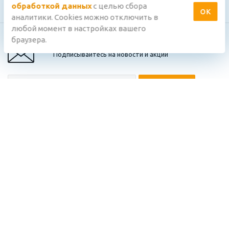
обработкой данных
с целью сбора
ОК
аналитики. Cookies можно отключить в
любой момент в настройках вашего
браузера.
Подписывайтесь на новости и акции
подтверждаю, что ознакомлен(-а) с
Политикой обработки
персональных данных
, и даю
Согласие на обработку персональных
данных
в соответствии с положениями этих документов
+7 (4872) 23-51-50
Компания
Информация
info@razumdom.ru
Поддержка
2026 © «Разумный Дом»