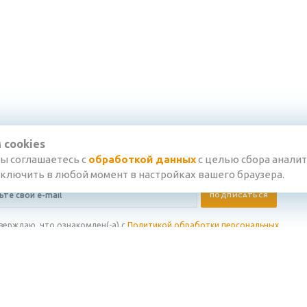
 cookies
вы соглашаетесь с
обработкой данных
с целью сбора аналит
тключить в любой момент в настройках вашего браузера.
верждаю, что ознакомлен(-а) с
Политикой обработки персональных
 и даю
Согласие на обработку персональных данных
в соответствии
ениями этих документов
ия
Информация
Поддержка
нии
Категории товаров
Статьи