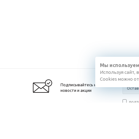
Мы используем
Используя сайт, 
Cookies можно о
Подписывайтесь на
новости и акции
подт
данных
,
с полож
2026 © «Разумный Дом»
Компан
О компа