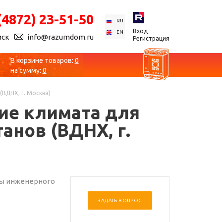
(4872) 23-51-50
RU
Вход
EN
иск
info@razumdom.ru
Регистрация
В корзине товаров:
0
на сумму:
0
ВДНХ, г. Москва)
ие климата для
нов (ВДНХ, г.
ты инженерного
ЗАДАТЬ ВОПРОС