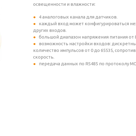
освещенности и влажности:
4 аналоговых канала для датчиков.
каждый вход может конфигурироваться не
других входов.
большой диапазон напряжения питания от 8
возможность настройки входов: дискретны
количество импульсов от 0 до 65535, сопроти
скорость.
передача данных по RS485 по протоколу M