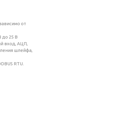
зависимо от
 до 25 В
й вход, АЦП,
вления шлейфа,
ODBUS RTU.