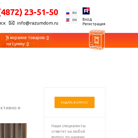
(4872) 23-51-50
RU
Вход
EN
иск
info@razumdom.ru
Регистрация
В корзине товаров:
0
на сумму:
0
ЗАДАТЬ ВОПРОС
ективно и
Наши специалисты
ответят на любой
вопрос по нашему