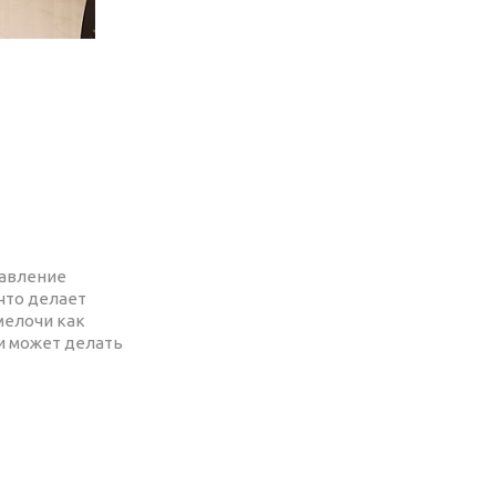
равление
что делает
мелочи как
и может делать