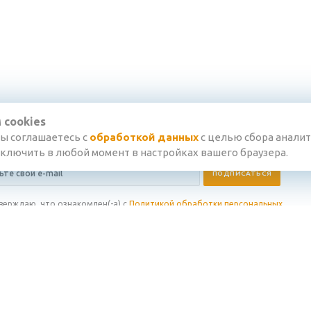
 cookies
вы соглашаетесь с
обработкой данных
с целью сбора аналит
тключить в любой момент в настройках вашего браузера.
верждаю, что ознакомлен(-а) с
Политикой обработки персональных
 и даю
Согласие на обработку персональных данных
в соответствии
ениями этих документов
ия
Информация
Поддержка
нии
Категории товаров
Статьи
Задать вопрос
Вопрос-ответ
Условия покупки