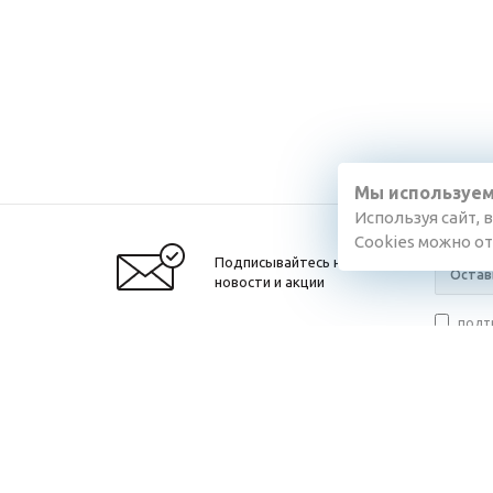
Мы используем
Используя сайт, 
Cookies можно о
Подписывайтесь на
новости и акции
подт
данных
,
с полож
2026 © «Разумный Дом»
Компан
О компа
Новости